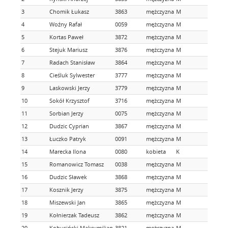
3
Chomik Łukasz
3863
mężczyzna
M
4
Woźny Rafał
0059
mężczyzna
M
5
Kortas Paweł
3872
mężczyzna
M
6
Stejuk Mariusz
3876
mężczyzna
M
7
Radach Stanisław
3864
mężczyzna
M
8
Cieśluk Sylwester
3777
mężczyzna
M
9
Laskowski Jerzy
3779
mężczyzna
M
10
Sokół Krzysztof
3716
mężczyzna
M
11
Sorbian Jerzy
0075
mężczyzna
M
12
Dudzic Cyprian
3867
mężczyzna
M
13
Łuczko Patryk
0091
mężczyzna
M
14
Marecka Ilona
0080
kobieta
K
15
Romanowicz Tomasz
0038
mężczyzna
M
16
Dudzic Sławek
3868
mężczyzna
M
17
Kosznik Jerzy
3875
mężczyzna
M
18
Miszewski Jan
3865
mężczyzna
M
19
Kołnierzak Tadeusz
3862
mężczyzna
M
20
Kobusiński Maksymilian
3821
mężczyzna
M