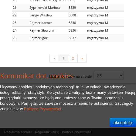
21
Sypniewski Mariusz
3839
mężczyzna
M
22
Lange Wiesław
0008
mężczyzna
M
23
Rejmer Kacper
3838
mężczyzna
M
24
Rejmer Sławomir
3836
mężczyzna
M
25
Rejmer Igor
3837
mężczyzna
M
«
1
2
»
Komunikat dot. cookies
Liczba rekordów na stronie:
Używamy cookies i podobnych technologii m.in. w celach: świadczenia
usług, reklamy, statystyk. Korzystanie z witryny bez zmiany ustawień Twojej
przeglądarki oznacza, że będą one umieszczane w Twoim urządzeniu
końcowym. Pamiętaj, że zawsze możesz zmienić te ustawienia. Szczegóły
znajdziesz w
Polityce Prywatności
.
Regulamin serwisu
Regulamin usług
Polityka prywatności