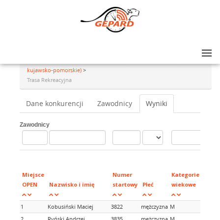
Lista zawodów
>
GRAND PRIX AMATORÓW NA SZOSIE - rajd #16, Tuchola (woj.
kujawsko-pomorskie)
>
Trasa Rekreacyjna
Dane konkurencji
Zawodnicy
Wyniki
Zawodnicy
Miejsce
Numer
Kategorie
OPEN
Nazwisko i imię
startowy
Płeć
wiekowe
1
Kobusiński Maciej
3822
mężczyzna
M
2
Ryński Andrzej
3835
mężczyzna
M