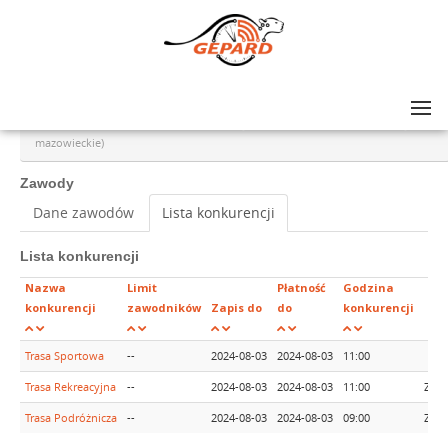
Lista zawodów
>
GRAND PRIX AMATORÓW NA SZOSIE - rajd #6, Grodzisk Mazowiecki (woj.
mazowieckie)
Zawody
Dane zawodów
Lista konkurencji
Lista konkurencji
Nazwa
Limit
Płatność
Godzina
konkurencji
zawodników
Zapis do
do
konkurencji
Trasa Sportowa
--
2024-08-03
2024-08-03
11:00
Trasa Rekreacyjna
--
2024-08-03
2024-08-03
11:00
Zapi
Trasa Podróżnicza
--
2024-08-03
2024-08-03
09:00
Zapi