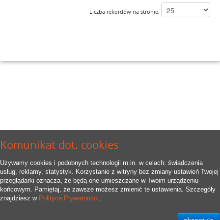
Liczba rekordów na stronie:
Komunikat dot. cookies
Używamy cookies i podobnych technologii m.in. w celach: świadczenia
usług, reklamy, statystyk. Korzystanie z witryny bez zmiany ustawień Twojej
przeglądarki oznacza, że będą one umieszczane w Twoim urządzeniu
końcowym. Pamiętaj, że zawsze możesz zmienić te ustawienia. Szczegóły
znajdziesz w
Polityce Prywatności
.