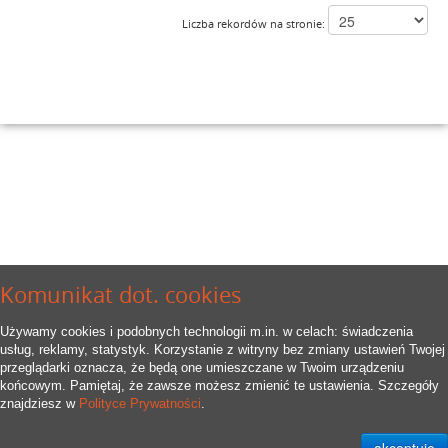
Liczba rekordów na stronie:
Komunikat dot. cookies
Używamy cookies i podobnych technologii m.in. w celach: świadczenia
usług, reklamy, statystyk. Korzystanie z witryny bez zmiany ustawień Twojej
przeglądarki oznacza, że będą one umieszczane w Twoim urządzeniu
końcowym. Pamiętaj, że zawsze możesz zmienić te ustawienia. Szczegóły
znajdziesz w
Polityce Prywatności
.