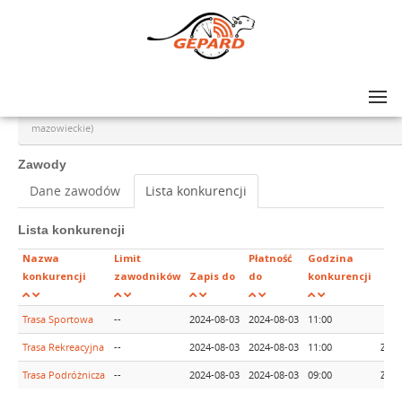
Lista zawodów
>
GRAND PRIX AMATORÓW NA SZOSIE - rajd #6, Grodzisk Mazowiecki (woj.
mazowieckie)
Zawody
Dane zawodów
Lista konkurencji
Lista konkurencji
Nazwa
Limit
Płatność
Godzina
konkurencji
zawodników
Zapis do
do
konkurencji
Trasa Sportowa
--
2024-08-03
2024-08-03
11:00
Trasa Rekreacyjna
--
2024-08-03
2024-08-03
11:00
Zapi
Trasa Podróżnicza
--
2024-08-03
2024-08-03
09:00
Zapi