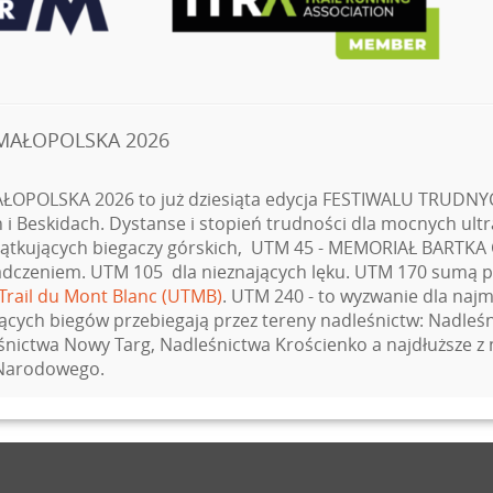
 MAŁOPOLSKA 2026
ŁOPOLSKA 2026 to już dziesiąta edycja FESTIWALU TRUD
i Beskidach. Dystanse i stopień trudności dla mocnych ultr
zątkujących biegaczy górskich, UTM 45 - MEMORIAŁ BARTKA
adczeniem. UTM 105 dla nieznających lęku. UTM 170 sumą 
-Trail du Mont Blanc (UTMB)
. UTM 240 - to wyzwanie dla naj
cych biegów przebiegają przez tereny nadleśnictw: Nadleśn
nictwa Nowy Targ, Nadleśnictwa Krościenko a najdłuższe z n
 Narodowego.