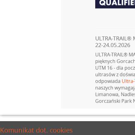
ULTRA-TRAIL®
22-24.05.2026
ULTRA-TRAIL® MA
pięknych Gorcach 
UTM 16 - dla poc
ultrasów z doświ
odpowiada
Ultra
naszych wymagają
Limanowa, Nadleś
Gorczański Park
Komunikat dot. cookies