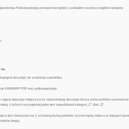
ojewództwa Podkarpackiego prowadzona będzie z podziałem na poszczególne kategorie:
h:
 lat.
kategorii decyduje rok urodzenia zawodnika.
acje KW/KM/KP PSP woj. podkarpackiego.
 o zajęciu lepszego miejsca przez reprezentację decyduje niższa suma punktów uzyskana 
ralnej, z których przynajmniej jeden jest zawodnikami kategorii „C” i/lub „D”.
ejsce jest równoznaczne z uzyskaną liczbą punktów. Liczone będą miejsca w relacjach pom
tników biegu).