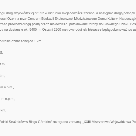
ągu drogi wojewódzkiej nr 992 w kierunku miejscowości Ożenna, a następnie drogą polną w k
ości Ożenna przy Centrum Edukacji Ekologicznej Młodzieżowego Domu Kultury. Na początk
e trasa prowadzi drogą polną przez malownicze, pofałdowane tereny do Głównego Szlaku Bes
icy na dystansie ok. 5400 m. Ostatni 2300 metrowy odcinek biegacze będą pokonywać po asf
o trasie oznaczonej co 1 km.
S:
 m,
 m,
 n.p.m.,
 n.p.m.,
km.
Polski Strażaków w Biegu Górskim” rozegrane zostaną „XXIII Mistrzostwa Województwa P