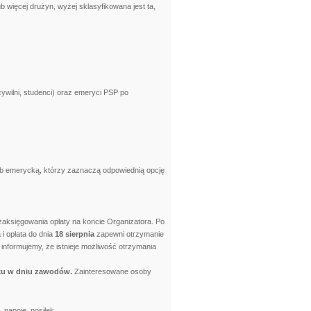
 więcej drużyn, wyżej sklasyfikowana jest ta,
wilni, studenci) oraz emeryci PSP po
ub emerycką, którzy zaznaczą odpowiednią opcję
 zaksięgowania opłaty na koncie Organizatora. Po
 i opłata do dnia
18 sierpnia
zapewni otrzymanie
informujemy, że istnieje możliwość otrzymania
ku w dniu zawodów.
Zainteresowane osoby
napoje, posiłek.