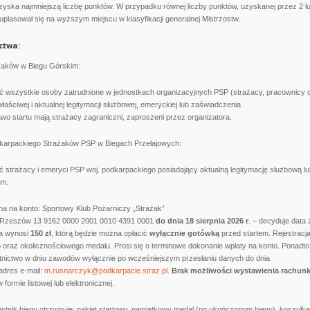
yska najmniejszą liczbę punktów. W przypadku równej liczby punktów, uzyskanej przez 2 lub
 uplasował się na wyższym miejscu w klasyfikacji generalnej Mistrzostw.
ctwa:
ażaków w Biegu Górskim:
 wszystkie osoby zatrudnione w jednostkach organizacyjnych PSP (strażacy, pracownicy cy
łaściwej i aktualnej legitymacji służbowej, emeryckiej lub zaświadczenia
awo startu mają strażacy zagraniczni, zaproszeni przez organizatora.
dkarpackiego Strażaków PSP w Biegach Przełajowych:
 strażacy i emeryci PSP woj. podkarpackiego posiadający aktualną legitymację służbową l
ym.
na na konto: Sportowy Klub Pożarniczy „Strażak”
 Rzeszów 13 9162 0000 2001 0010 4391 0001
do dnia 18 sierpnia 2026 r
. – decyduje data
wa wynosi
150 zł
, którą będzie można opłacić
wyłącznie gotówką
przed startem. Rejestracja
 oraz okolicznościowego medalu. Prosi się o terminowe dokonanie wpłaty na konto. Ponadto 
tnictwo w dniu zawodów wyłącznie po wcześniejszym przesłaniu danych do dnia
adres e-mail:
m.rusnarczyk@podkarpacie.straz.pl
.
Brak możliwości wystawienia rachun
ormie listowej lub elektronicznej.
nik biegu otrzymuje: pakiet startowy, pamiątkowy medal (po ukończonym biegu), koszulkę, 