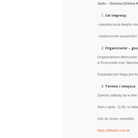
Jasło – Ożenna (Gmina K
Cel imprezy:
-
popularyzacja biegów mas
-
podnoszenie sprawności f
Organizator – gos
Organizatorem Mistrzostw
w Rzeszowie oraz Sportow
Gospodarzem biegu jest K
Termin i miejsce:
Zawody odbędą się w dniu 
Start o godz. 11.00. w mie
Link do strony zawodów:
https://pifsport.com.pl