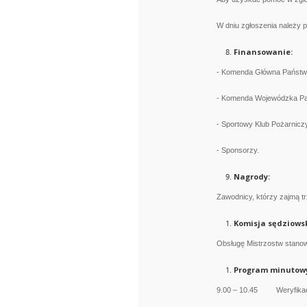
W dniu zgłoszenia należy 
Finansowanie:
- Komenda Główna Państwo
- Komenda Wojewódzka Pa
- Sportowy Klub Pożarniczy
- Sponsorzy.
Nagrody:
Zawodnicy, którzy zajmą tr
Komisja sędziows
Obsługę Mistrzostw stanow
Program minutow
9.00 – 10.45 Weryfikacj