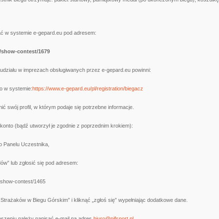
ć w systemie e-gepard.eu pod adresem:
/show-contest/1679
i udziału w imprezach obsługiwanych przez e-gepard.eu powinni:
o w systemie:
https://www.e-gepard.eu/pl/registration/biegacz
ić swój profil, w którym podaje się potrzebne informacje.
 konto (bądź utworzył je zgodnie z poprzednim krokiem):
o Panelu Uczestnika,
dów” lub zgłosić się pod adresem:
l/show-contest/1465
i Strażaków w Biegu Górskim” i kliknąć „zgłoś się” wypełniając dodatkowe dane.
szeniu należy napisać e-mail na adres
biuro@pifsport.pl