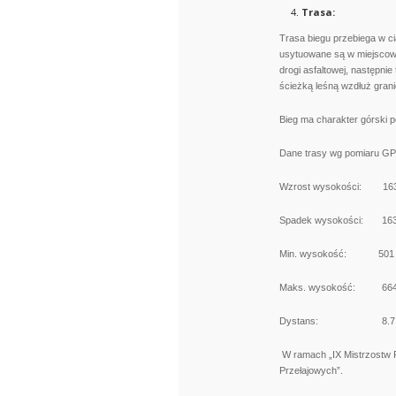
Trasa:
Trasa biegu przebiega w ci
usytuowane są w miejscow
drogi asfaltowej, następni
ścieżką leśną wzdłuż gran
Bieg ma charakter górski p
Dane trasy wg pomiaru GP
Wzrost wysokości: 163
Spadek wysokości: 163
Min. wysokość: 501 m
Maks. wysokość: 664 m
Dystans: 8.7 
W ramach „IX Mistrzostw 
Przełajowych”.