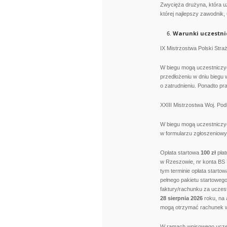
Zwycięża drużyna, która uz
której najlepszy zawodnik,
Warunki uczestni
IX Mistrzostwa Polski Str
W biegu mogą uczestniczyć
przedłożeniu w dniu biegu w
o zatrudnieniu. Ponadto pr
XXIII Mistrzostwa Woj. Po
W biegu mogą uczestniczyć
w formularzu zgłoszeniow
Opłata startowa
100 zł
płat
w Rzeszowie, nr konta BS
tym terminie opłata starto
pełnego pakietu startowego
faktury/rachunku za uczes
28 sierpnia 2026
roku, na 
mogą otrzymać rachunek w f
W ramach wpisowego uczest