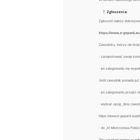
Zgłoszenia:
Zgłoszeń należy dokonywa
https://www.e-gepard.eu
Zawodnicy, którzy nie bral
- zarejestrować swoje kont
- po zalogowaniu się wypełn
Jeśli zawodnik posiada już
- po zalogowaniu przejść d
- wybrać opcję „lista zawo
https://www.e-gepard.eu/p
- do „IX Mistrzostwa Polsk
Aby uzyskać pomoc w zgło