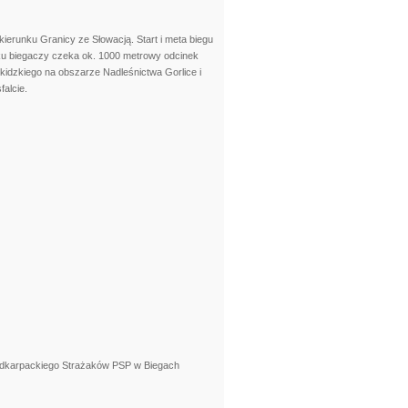
ierunku Granicy ze Słowacją. Start i meta biegu
u biegaczy czeka ok. 1000 metrowy odcinek
kidzkiego na obszarze Nadleśnictwa Gorlice i
alcie.
odkarpackiego Strażaków PSP w Biegach