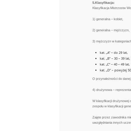
5.Klasyfikacja:
Klasyfikacja Mistrzostw W
1) generalna – kobiet,
2) generalna – mężczyzn,
3) mężczyzn w kategoriac
kat. „A” – do 29 lat,
kat. „B” – 30 – 39 lat,
kat. „C” – 40 – 49 lat,
kat. „D” – powyżej 50
O przynależności do danej 
4) drużynowa – reprezent
W klasyfikacji drużynowej
zespołu w klasyfikacji gene
Zajęte przez zawodnika mi
uwzględniania innych uczes