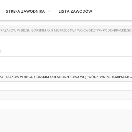
STREFA ZAWODNIKA
LISTA ZAWODÓW
STRAŻAKÓW W BIEGU GÓRSKIM XXIII MISTRZOSTWA WOJEWÓDZTWA PODKARPACKIEGO
ji
I STRAŻAKÓW W BIEGU GÓRSKIM XXIII MISTRZOSTWA WOJEWÓDZTWA PODKARPACKIE