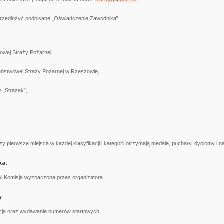
przedłożyć podpisane „Oświadczenie Zawodnika”.
wej Straży Pożarnej,
ństwowej Straży Pożarnej w Rzeszowie,
 „Strażak”,
zy pierwsze miejsca w każdej klasyfikacji i kategorii otrzymają medale, puchary, dyplomy i n
ka:
i Komisja wyznaczona przez organizatora.
y
a oraz wydawanie numerów startowych