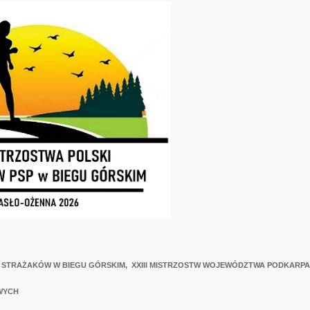
I STRAŻAKÓW W BIEGU GÓRSKIM, XXIII MISTRZOSTW WOJEWÓDZTWA PODKARP
WYCH