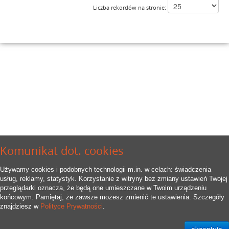
Liczba rekordów na stronie:
Komunikat dot. cookies
Używamy cookies i podobnych technologii m.in. w celach: świadczenia
usług, reklamy, statystyk. Korzystanie z witryny bez zmiany ustawień Twojej
przeglądarki oznacza, że będą one umieszczane w Twoim urządzeniu
końcowym. Pamiętaj, że zawsze możesz zmienić te ustawienia. Szczegóły
znajdziesz w
Polityce Prywatności
.