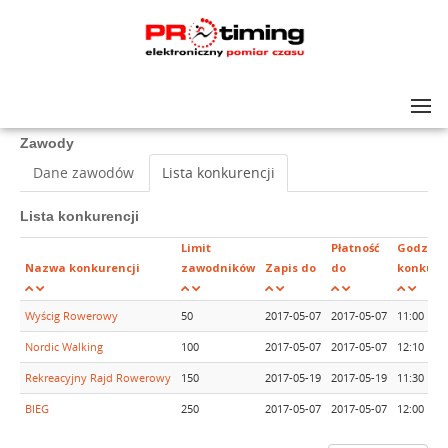
Lista zawodów
>
VI ĆWIERĆMARATON BIELIKA
Zawody
Dane zawodów
Lista konkurencji
Lista konkurencji
Limit
Płatność
Godzina
Nazwa konkurencji
zawodników
Zapis do
do
konkure
Wyścig Rowerowy
50
2017-05-07
2017-05-07
11:00
Nordic Walking
100
2017-05-07
2017-05-07
12:10
Rekreacyjny Rajd Rowerowy
150
2017-05-19
2017-05-19
11:30
BIEG
250
2017-05-07
2017-05-07
12:00