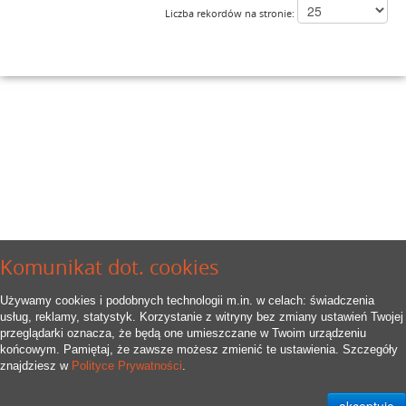
Liczba rekordów na stronie:
Komunikat dot. cookies
Używamy cookies i podobnych technologii m.in. w celach: świadczenia
usług, reklamy, statystyk. Korzystanie z witryny bez zmiany ustawień Twojej
przeglądarki oznacza, że będą one umieszczane w Twoim urządzeniu
końcowym. Pamiętaj, że zawsze możesz zmienić te ustawienia. Szczegóły
znajdziesz w
Polityce Prywatności
.