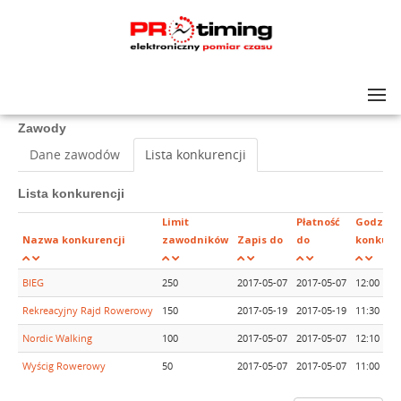
Lista zawodów
>
VI ĆWIERĆMARATON BIELIKA
Zawody
Dane zawodów
Lista konkurencji
Lista konkurencji
Limit
Płatność
Godzina
Nazwa konkurencji
zawodników
Zapis do
do
konkure
BIEG
250
2017-05-07
2017-05-07
12:00
Rekreacyjny Rajd Rowerowy
150
2017-05-19
2017-05-19
11:30
Nordic Walking
100
2017-05-07
2017-05-07
12:10
Wyścig Rowerowy
50
2017-05-07
2017-05-07
11:00