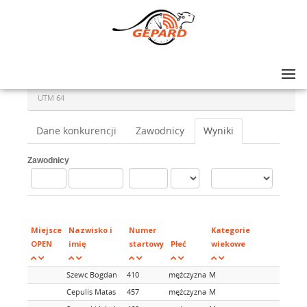
Lista zawodów
>
ULTRA-TRAIL® MAŁOPOLSKA 2019 DAY 2: UTM 64, UTM 45, UTM 35
>
UTM 64
Dane konkurencji
Zawodnicy
Wyniki
Zawodnicy
Miejsc
w
Miejsce
Nazwisko i
Numer
Kategorie
katego
OPEN
imię
startowy
Płeć
wiekowe
wieko
Szewc Bogdan
410
mężczyzna
M
Cepulis Matas
457
mężczyzna
M