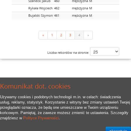
Szanecki Jakub
460
mężczyzna
M
Rykała Wojciech
462
mężczyzna
M
Bujalski Szymon
461
mężczyzna
M
«
1
2
3
4
»
Liczba rekordów na stronie:
Komunikat dot. cookies
Używamy cookies i podobnych technologii m.in. w celach: świadczenia
usług, reklamy, statystyk. Korzystanie z witryny bez zmiany ustawień Twojej
przeglądarki oznacza, że będą one umieszczane w Twoim urządzeniu
końcowym. Pamiętaj, że zawsze możesz zmienić te ustawienia. Szczegóły
znajdziesz w
Polityce Prywatności
.