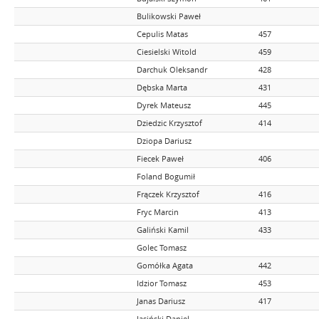
Bulikowski Paweł
Cepulis Matas
457
Ciesielski Witold
459
Darchuk Oleksandr
428
Dębska Marta
431
Dyrek Mateusz
445
Dziedzic Krzysztof
414
Dziopa Dariusz
Fiecek Paweł
406
Foland Bogumił
Frączek Krzysztof
416
Fryc Marcin
413
Galiński Kamil
433
Golec Tomasz
Gomółka Agata
442
Idzior Tomasz
453
Janas Dariusz
417
Jasiński Daniel