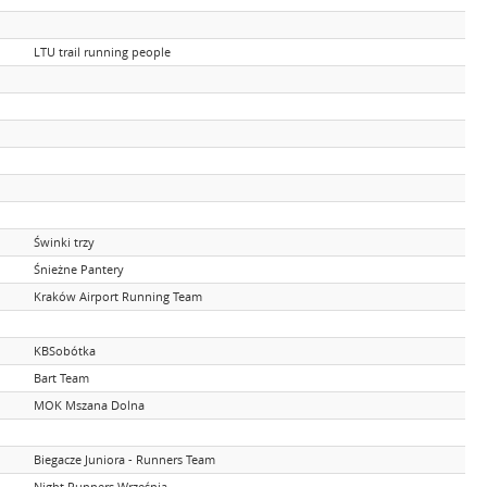
LTU trail running people
Świnki trzy
Śnieżne Pantery
Kraków Airport Running Team
KBSobótka
Bart Team
MOK Mszana Dolna
Biegacze Juniora - Runners Team
Night Runners Września