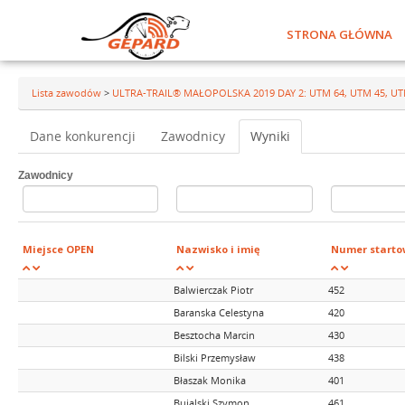
STRONA GŁÓWNA
Lista zawodów
>
ULTRA-TRAIL® MAŁOPOLSKA 2019 DAY 2: UTM 64, UTM 45, U
Dane konkurencji
Zawodnicy
Wyniki
Zawodnicy
Miejsce OPEN
Nazwisko i imię
Numer starto
Balwierczak Piotr
452
Baranska Celestyna
420
Besztocha Marcin
430
Bilski Przemysław
438
Błaszak Monika
401
Bujalski Szymon
461