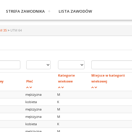
STREFA ZAWODNIKA
LISTA ZAWODÓW
TM 35
>
UTM 64
Kategorie
Miejsce w kategorii
wy
Płeć
wiekowe
wiekowej
mężczyzna
M
kobieta
K
mężczyzna
M
mężczyzna
M
kobieta
K
mężczyzna
M