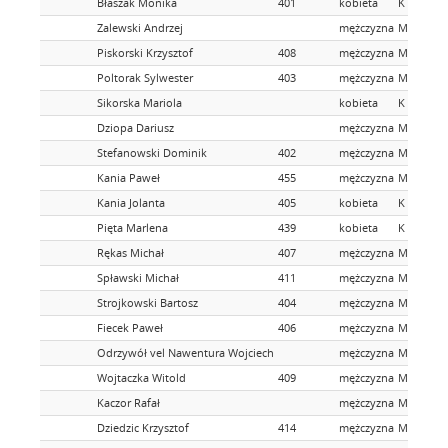
Błaszak Monika
401
kobieta
K
Zalewski Andrzej
mężczyzna
M
Piskorski Krzysztof
408
mężczyzna
M
Poltorak Sylwester
403
mężczyzna
M
Sikorska Mariola
kobieta
K
Dziopa Dariusz
mężczyzna
M
Stefanowski Dominik
402
mężczyzna
M
Kania Paweł
455
mężczyzna
M
Kania Jolanta
405
kobieta
K
Pięta Marlena
439
kobieta
K
Rękas Michał
407
mężczyzna
M
Spławski Michał
411
mężczyzna
M
Strojkowski Bartosz
404
mężczyzna
M
Fiecek Paweł
406
mężczyzna
M
Odrzywół vel Nawentura Wojciech
mężczyzna
M
Wojtaczka Witold
409
mężczyzna
M
Kaczor Rafał
mężczyzna
M
Dziedzic Krzysztof
414
mężczyzna
M