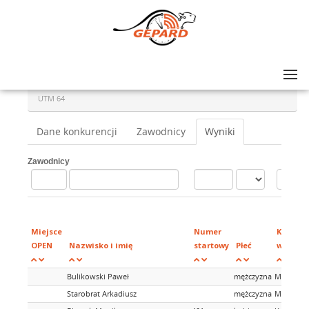
Lista zawodów
>
ULTRA-TRAIL® MAŁOPOLSKA 2019 DAY 2: UTM 64, UTM 45, UTM 35
>
UTM 64
Dane konkurencji
Zawodnicy
Wyniki
Zawodnicy
Miejsce
Numer
Kategor
OPEN
Nazwisko i imię
startowy
Płeć
wiekow
Bulikowski Paweł
mężczyzna
M
Starobrat Arkadiusz
mężczyzna
M