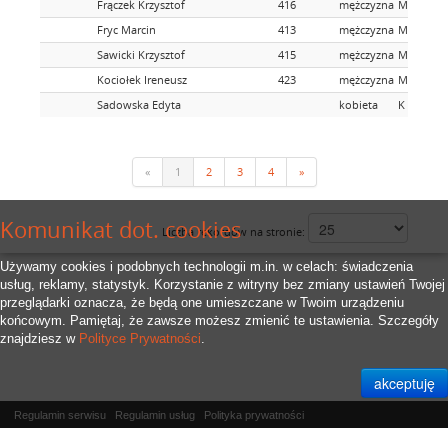
Frączek Krzysztof
416
mężczyzna
M
Fryc Marcin
413
mężczyzna
M
Sawicki Krzysztof
415
mężczyzna
M
Kociołek Ireneusz
423
mężczyzna
M
Sadowska Edyta
kobieta
K
«
1
2
3
4
»
Komunikat dot. cookies
Liczba rekordów na stronie:
Używamy cookies i podobnych technologii m.in. w celach: świadczenia
usług, reklamy, statystyk. Korzystanie z witryny bez zmiany ustawień Twojej
przeglądarki oznacza, że będą one umieszczane w Twoim urządzeniu
końcowym. Pamiętaj, że zawsze możesz zmienić te ustawienia. Szczegóły
znajdziesz w
Polityce Prywatności
.
Regulamin serwisu
Regulamin usług
Polityka prywatności
Właścicielem serwisu jest
RFID.Zone Sp. z o.o.