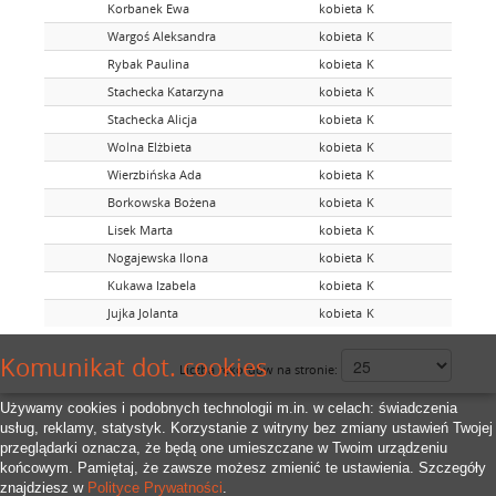
Korbanek Ewa
kobieta
K
Wargoś Aleksandra
kobieta
K
Rybak Paulina
kobieta
K
Stachecka Katarzyna
kobieta
K
Stachecka Alicja
kobieta
K
Wolna Elżbieta
kobieta
K
Wierzbińska Ada
kobieta
K
Borkowska Bożena
kobieta
K
Lisek Marta
kobieta
K
Nogajewska Ilona
kobieta
K
Kukawa Izabela
kobieta
K
Jujka Jolanta
kobieta
K
Komunikat dot. cookies
Liczba rekordów na stronie:
Używamy cookies i podobnych technologii m.in. w celach: świadczenia
usług, reklamy, statystyk. Korzystanie z witryny bez zmiany ustawień Twojej
przeglądarki oznacza, że będą one umieszczane w Twoim urządzeniu
końcowym. Pamiętaj, że zawsze możesz zmienić te ustawienia. Szczegóły
znajdziesz w
Polityce Prywatności
.