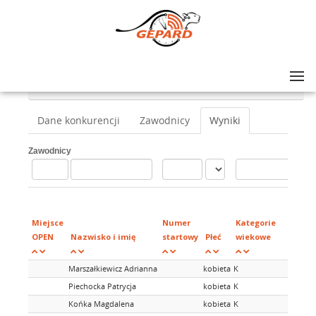
Lista zawodów
>
V KLONOWY CHARYTATYWNY CROSS DUATHLON
>
Duathlon sztafeta damksa
Dane konkurencji
Zawodnicy
Wyniki
Zawodnicy
Mi
w
Miejsce
Numer
Kategorie
ka
OPEN
Nazwisko i imię
startowy
Płeć
wiekowe
wi
Marszałkiewicz Adrianna
kobieta
K
Piechocka Patrycja
kobieta
K
Końka Magdalena
kobieta
K