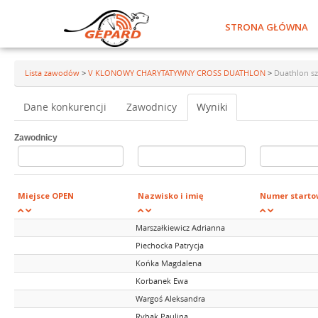
STRONA GŁÓWNA
Lista zawodów
>
V KLONOWY CHARYTATYWNY CROSS DUATHLON
>
Duathlon sz
Dane konkurencji
Zawodnicy
Wyniki
Zawodnicy
Miejsce OPEN
Nazwisko i imię
Numer starto
Marszałkiewicz Adrianna
Piechocka Patrycja
Końka Magdalena
Korbanek Ewa
Wargoś Aleksandra
Rybak Paulina