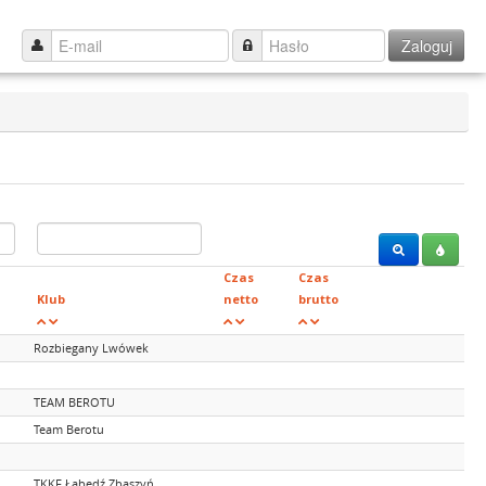
Zaloguj
Czas
Czas
Klub
netto
brutto
Rozbiegany Lwówek
TEAM BEROTU
Team Berotu
TKKF Łabędź Zbąszyń