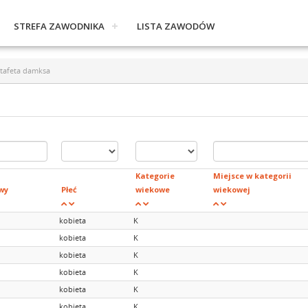
STREFA ZAWODNIKA
LISTA ZAWODÓW
tafeta damksa
Kategorie
Miejsce w kategorii
wy
Płeć
wiekowe
wiekowej
kobieta
K
kobieta
K
kobieta
K
kobieta
K
kobieta
K
kobieta
K