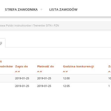
STREFA ZAWODNIKA
LISTA ZAWODÓW
wa Polski Instruktorów i Trenerów SITN i PZN
ji
it
odników
Zapis do
Płatność do
Godzina konkurencji
Z
2019-01-25
2019-01-25
12:00
1
2019-01-25
2019-01-25
12:05
1