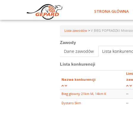
STRONA GŁÓWNA
Lista zawodów
>
V BIEG POPRADZKI Mistrzost
Zawody
Dane zawodów
Lista konkurenc
Lista konkurencji
Lim
Nazwa konkurencji
zaw
Bieg głowny 21km M, 14km K
--
Dystans 5km
--