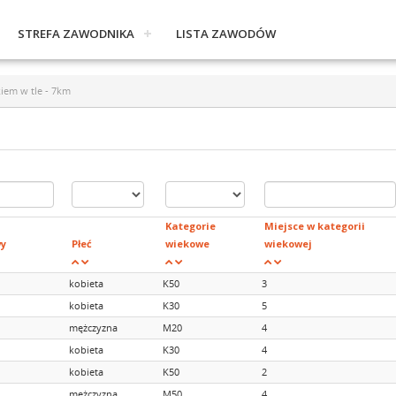
STREFA ZAWODNIKA
LISTA ZAWODÓW
iem w tle - 7km
Kategorie
Miejsce w kategorii
wy
Płeć
wiekowe
wiekowej
kobieta
K50
3
kobieta
K30
5
mężczyzna
M20
4
kobieta
K30
4
kobieta
K50
2
mężczyzna
M50
4